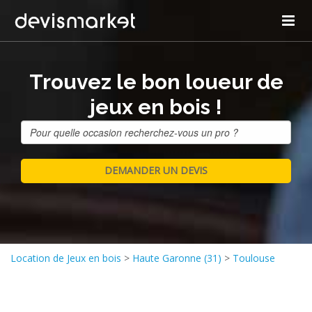
Trouvez le bon loueur de
jeux en bois !
Location de Jeux en bois
>
Haute Garonne (31)
>
Toulouse