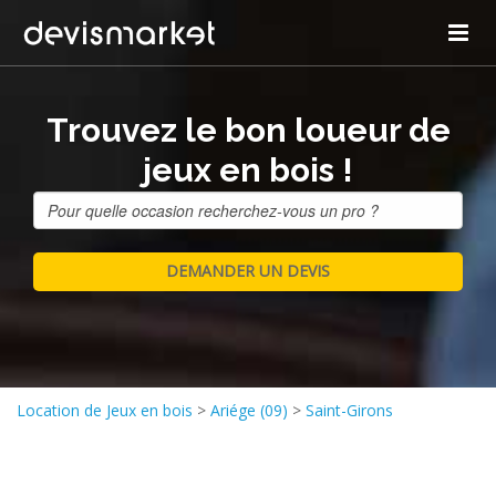
Trouvez le bon loueur de
jeux en bois !
Location de Jeux en bois
>
Ariége (09)
>
Saint-Girons