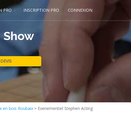
N PRO
INSCRIPTION PRO
CONNEXION
g Show
x en bois Roubaix
>
Evenementiel Stephen Acting