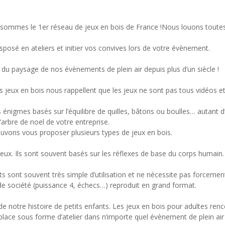
sommes le 1er réseau de jeux en bois de France !Nous louons toutes l
sposé en ateliers et initier vos convives lors de votre évènement.
e du paysage de nos évènements de plein air depuis plus d’un siècle !
s jeux en bois nous rappellent que les jeux ne sont pas tous vidéos et
énigmes basés sur l’équilibre de quilles, bâtons ou boulles… autant d
’arbre de noel de votre entreprise.
uvons vous proposer plusieurs types de jeux en bois.
eux. Ils sont souvent basés sur les réflexes de base du corps humain.
ants sont souvent très simple d’utilisation et ne nécessite pas forcem
de société (puissance 4, échecs…) reproduit en grand format.
e notre histoire de petits enfants. Les jeux en bois pour adultes ren
n place sous forme d’atelier dans n’importe quel évènement de plein air 