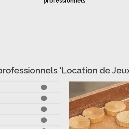
professionnels
professionnels 'Location de Jeux 
+
+
+
+