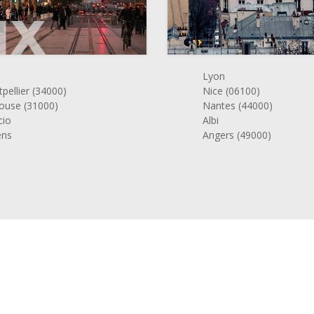
Lyon
pellier (34000)
Nice (06100)
ouse (31000)
Nantes (44000)
cio
Albi
ens
Angers (49000)