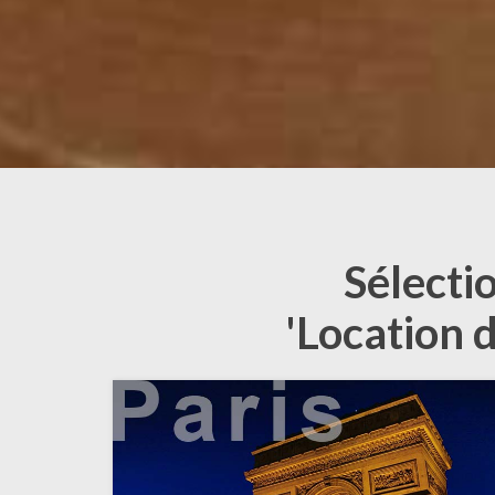
Sélecti
'Location 