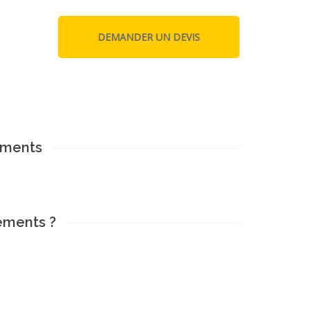
ements
ements ?