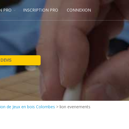
N PRO
INSCRIPTION PRO
CONNEXION
ion de Jeux en bois Colombes
>
lion evenements