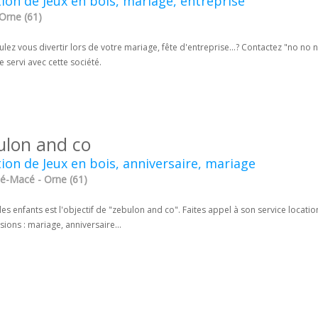
ion de Jeux en bois, mariage, entreprise
 Orne (61)
lez vous divertir lors de votre mariage, fête d'entreprise...? Contactez "no no 
re servi avec cette société.
ulon and co
ion de Jeux en bois, anniversaire, mariage
té-Macé - Orne (61)
 les enfants est l'objectif de "zebulon and co". Faites appel à son service locati
sions : mariage, anniversaire...