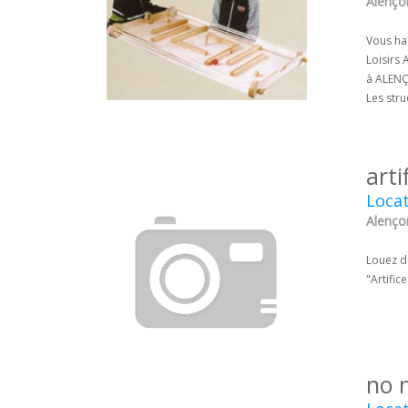
Alenço
Vous ha
Loisirs
à ALENÇO
Les stru
arti
Locat
Alenço
Louez d
"Artific
no 