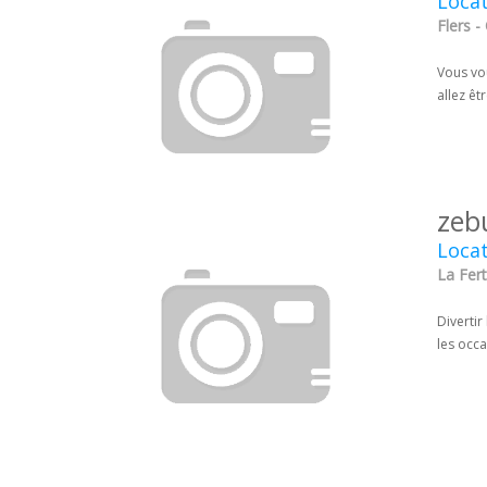
Locat
Flers -
Vous vou
allez êt
zeb
Locat
La Fer
Divertir
les occa