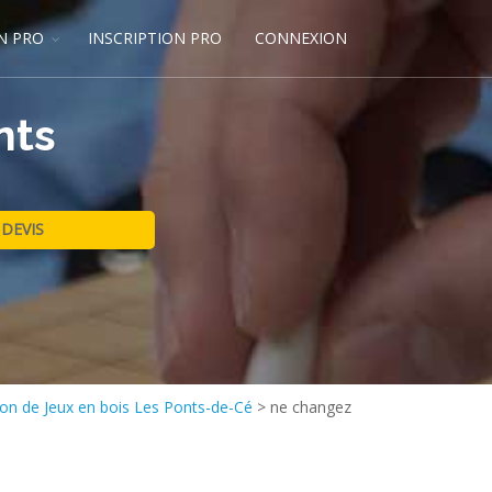
N PRO
INSCRIPTION PRO
CONNEXION
nts
ion de Jeux en bois Les Ponts-de-Cé
>
ne changez