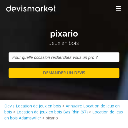
pixario
Jeux en bois
Devis Location de Jeux en bois
>
Annuaire Location de Jeux en
bois
>
Location de Jeux en bois Bas Rhin (67)
>
Location de Jeux
en bois Adamswiller
>
pixario