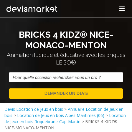
BRICKS 4 KIDZ® NICE-
MONACO-MENTON
Animation ludique et éducative avec les briques
LEGO®
Devis Location de Jeux en bois
>
Annuaire Location de Jeux en
bois
>
Location de Jeux en bois Alpes Maritimes (06)
>
Location
de Jeux en bois Roquebrune-Cap-Martin
>
BRICKS 4 KIDZ®
NICE-MONACO-MENTON